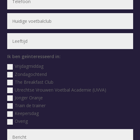
Ik ben geïnteresseerd in:
Vrijdagmiddag
Zondagochtend
The Breakfast Club
Utrechtse Vrouwen Voetbal Academie (UVVA)
Jonger Oranje
Train de trainer
Keepersdag
Overig